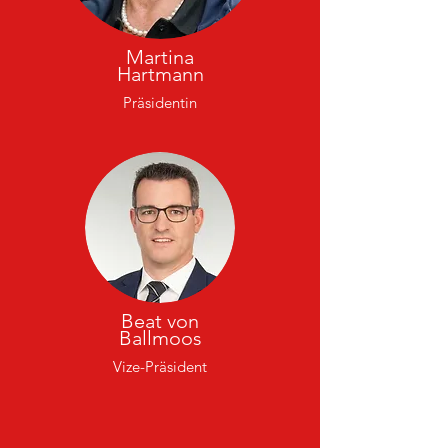
Martina
Hartmann
Präsidentin
Beat von
Ballmoos
Vize-Präsident