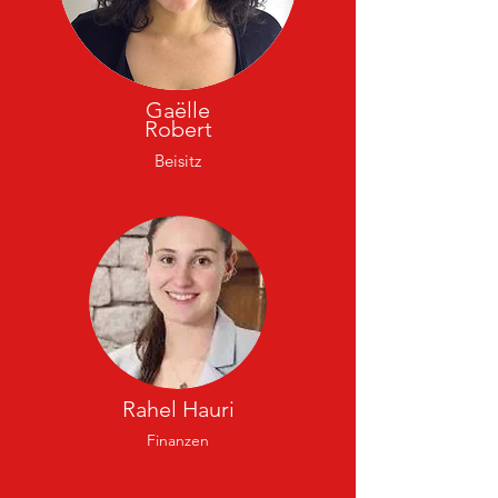
Gaëlle
Robert
Beisitz
Rahel Hauri
Finanzen