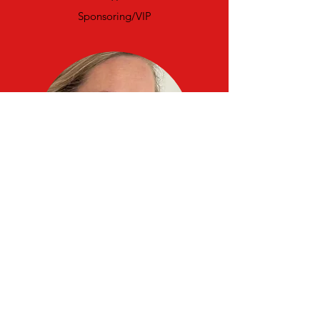
Sponsoring/VIP
Andrea
Egli
Parkdienst