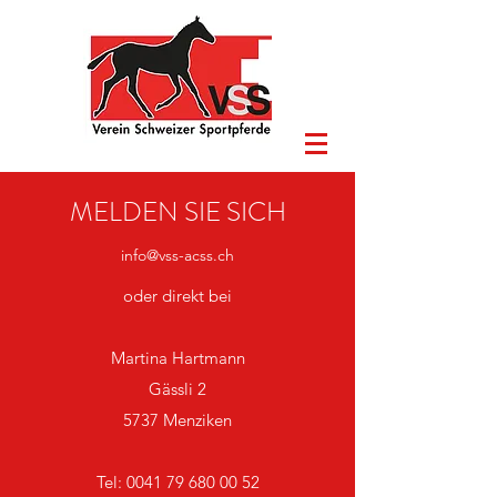
MELDEN SIE SICH
info@vss-acss.ch
oder direkt bei
Martina Hartmann
Gässli 2
5737 Menziken
Tel: 0041 79 680 00 52