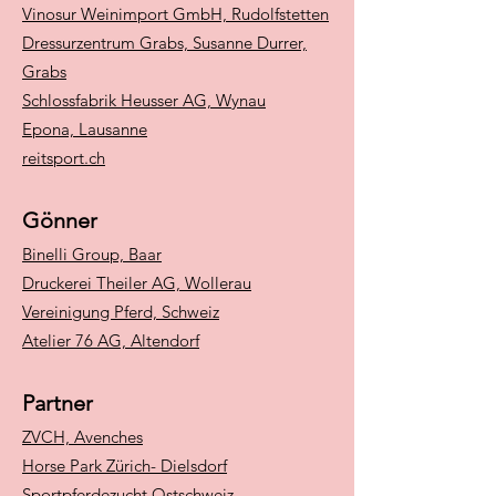
Vinosur Weinimport GmbH, Rudolfstetten
Dressurzentrum Grabs, Susanne Durrer,
Grabs
Schlossfabrik Heusser AG, Wynau
Epona, Lausanne
reitsport.ch
Gönner
Binelli Group, Baar
Druckerei Theiler AG, Wollerau
Vereinigung Pferd, Schweiz
Atelier 76 AG, Altendorf
Partner
ZVCH, Avenches
Horse Park Zürich- Dielsdorf
Sportpferdezucht Ostschweiz