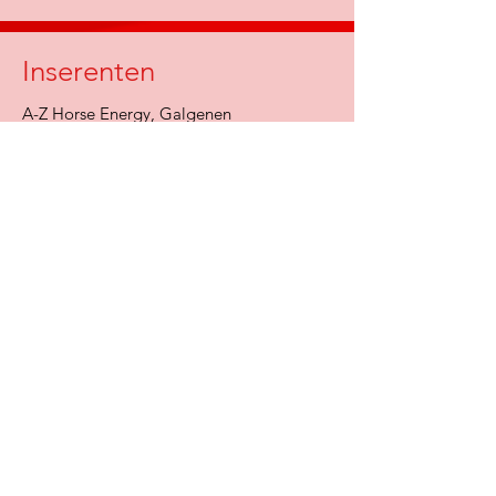
Inserenten
A-Z Horse Energy, Galgenen
BMW Binelli-Group, Schweiz
Chevalle Suisse, Damvant
Daniel Kägi Hufschmied, Wald
Dirim, HorseFloor
Gestüt Trachslauerhof, Trachslau
Hochrhien-Kurier UG, Gerhard Bosch,
Futtermittel, Inzlingen
KLC Tierarztpraxis, Dr. med. vet. Barbara
Knutti, Corcelles-près-Payerne
Linus Döbeli, Therapie für Mensch und
Pferd
Gutsbetrieb Christian Oertli, Ossingen
Matthaes Medien GmbH & Co,KG,