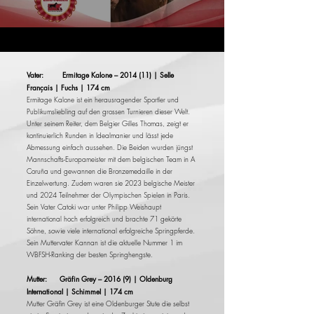
Vater: Ermitage Kalone – 2014 (11) | Selle
Français | Fuchs | 174 cm
Ermitage Kalone ist ein herausragender Sportler und
Publikumsliebling auf den grossen Turnieren dieser Welt.
Unter seinem Reiter, dem Belgier Gilles Thomas, zeigt er
kontinuierlich Runden in Idealmanier und lässt jede
Abmessung einfach aussehen. Die Beiden wurden jüngst
Mannschafts-Europameister mit dem belgischen Team in A
Coruña und gewannen die Bronzemedaille in der
Einzelwertung. Zudem waren sie 2023 belgische Meister
und 2024 Teilnehmer der Olympischen Spielen in Paris.
Sein Vater Catoki war unter Philipp Weishaupt
international hoch erfolgreich und brachte 71 gekörte
Söhne, sowie viele international erfolgreiche Springpferde.
Sein Muttervater Kannan ist die aktuelle Nummer 1 im
WBFSH-Ranking der besten Springhengste.
Mutter: Gräfin Grey – 2016 (9) | Oldenburg
International | Schimmel | 174 cm
Mutter Gräfin Grey ist eine Oldenburger Stute die selbst