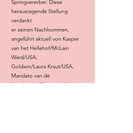
Springvererber. Diese
herausragende Stellung
verdankt
er seinen Nachkommen,
angeführt aktuell von Kasper
van het Hellehof/McLain
Ward/USA,
Goldwin/Laura Kraut/USA,
Mandato van de
Neerheide/Christian Ahlmann
und
PB Maserati/Steve
Guerdat/SUI.
Die Mutter von Esmeralda