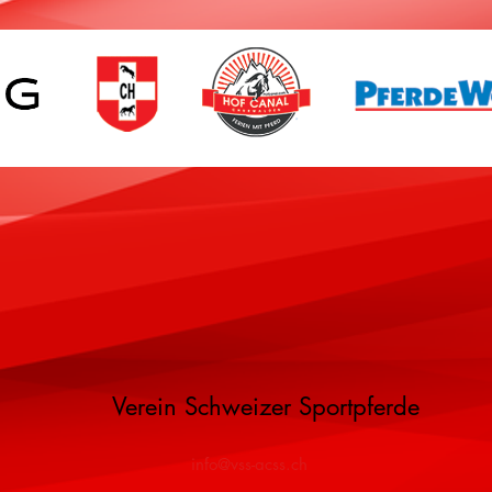
Verein Schweizer Sportpferde
info@vss-acss.ch