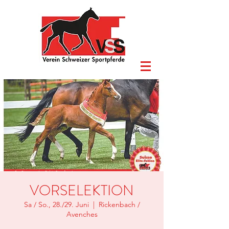
VORSELEKTION
Sa / So., 28./29. Juni
  |  
Rickenbach /
Avenches